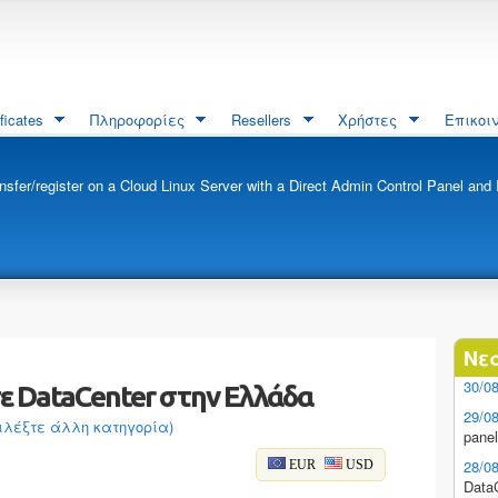
ificates
Πληροφορίες
Resellers
Χρήστες
Επικοι
nsfer/register on a Cloud Linux Server with a Direct Admin Control Panel and I
Νε
30/0
σε DataCenter στην Ελλάδα
29/0
ιλέξτε άλλη κατηγορία)
pane
28/0
EUR
USD
Data