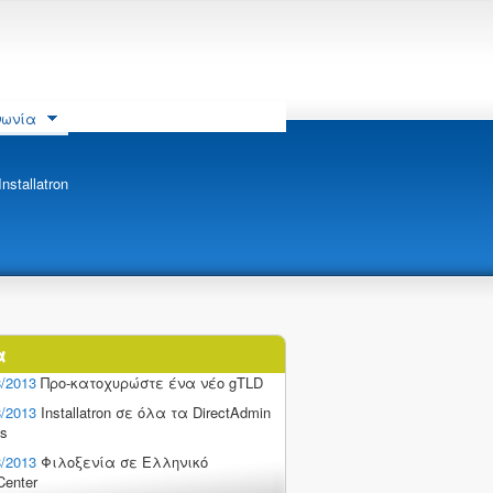
νωνία
nstallatron
α
8/2013
Προ-κατοχυρώστε ένα νέο gTLD
8/2013
Installatron σε όλα τα DirectAdmin
ls
8/2013
Φιλοξενία σε Ελληνικό
Center